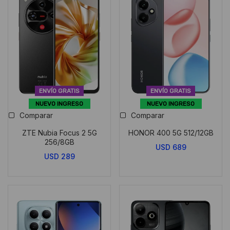
ENVÍO GRATIS
ENVÍO GRATIS
NUEVO INGRESO
NUEVO INGRESO
Comparar
Comparar
ZTE Nubia Focus 2 5G
HONOR 400 5G 512/12GB
256/8GB
USD
689
USD
289