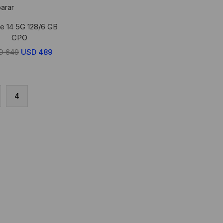
arar
e 14 5G 128/6 GB
CPO
D
649
El
USD
489
El
precio
precio
original
actual
era:
es:
4
USD
USD
649.
489.