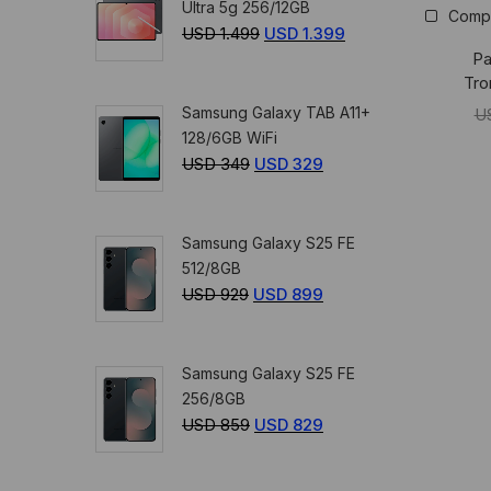
Ultra 5g 256/12GB
Comp
USD
USD
USD
1.499
El
USD
1.399
El
359.
329.
Pa
precio
precio
Tro
original
actual
Samsung Galaxy TAB A11+
U
era:
es:
128/6GB WiFi
USD
USD
USD
349
El
USD
329
El
1.499.
1.399.
precio
precio
original
actual
Samsung Galaxy S25 FE
era:
es:
512/8GB
USD
USD
USD
929
El
USD
899
El
349.
329.
precio
precio
original
actual
Samsung Galaxy S25 FE
era:
es:
256/8GB
USD
USD
USD
859
El
USD
829
El
929.
899.
precio
precio
original
actual