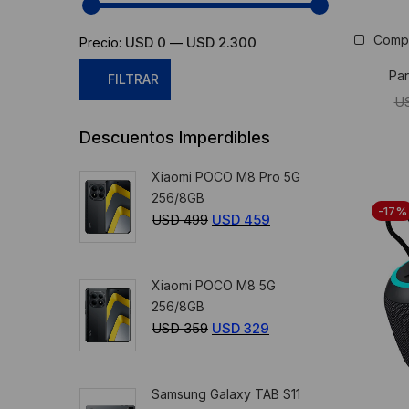
Comp
USD 0
USD 2.300
Precio:
—
Par
FILTRAR
U
Precio
Precio
Descuentos Imperdibles
mínimo
máximo
Xiaomi POCO M8 Pro 5G
256/8GB
-17%
USD
499
El
USD
459
El
precio
precio
original
actual
Xiaomi POCO M8 5G
era:
es:
256/8GB
USD
USD
USD
359
El
USD
329
El
499.
459.
precio
precio
original
actual
Samsung Galaxy TAB S11
era:
es: