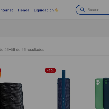
Búsqueda
de
Internet
Tienda
Liquidación
productos
Ordenado
o 46–56 de 56 resultados
por
puntuación
-7%
media