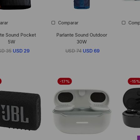
arar
Comparar
Comp
nte Sound Pocket
Parlante Sound Outdoor
5W
30W
SD
35
El
USD
29
El
USD
74
El
USD
69
El
precio
precio
precio
precio
original
actual
original
actual
era:
es:
era:
es:
-17%
-15%
USD
USD
USD
USD
35.
29.
74.
69.