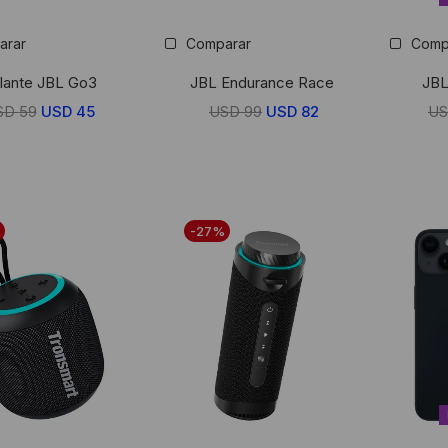
arar
Comparar
Comp
lante JBL Go3
JBL Endurance Race
JBL
SD
59
El
USD
45
El
USD
99
El
USD
82
El
U
precio
precio
precio
precio
original
actual
original
actual
era:
es:
era:
es:
USD
USD
USD
USD
-27%
59.
45.
99.
82.