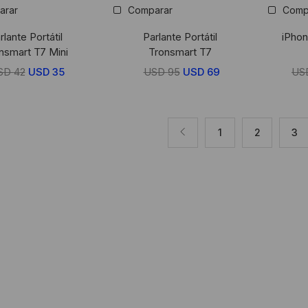
arar
Comparar
Comp
rlante Portátil
Parlante Portátil
iPhon
nsmart T7 Mini
Tronsmart T7
SD
42
El
USD
35
El
USD
95
El
USD
69
El
US
precio
precio
precio
precio
original
actual
original
actual
era:
es:
era:
es:
1
2
3
USD
USD
USD
USD
42.
35.
95.
69.