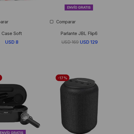
ENVÍO GRATIS
arar
Comparar
Case Soft
Parlante JBL Flip6
USD
8
USD
169
El
USD
129
El
precio
precio
original
actual
era:
es:
USD
USD
-17%
169.
129.
ENVÍO GRATIS