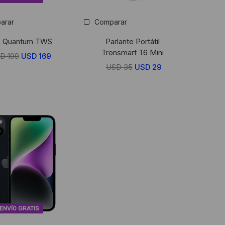
arar
Comparar
 Quantum TWS
Parlante Portátil
Tronsmart T6 Mini
SD
199
El
USD
169
El
USD
35
El
USD
29
El
precio
precio
precio
precio
original
actual
original
actual
era:
es:
era:
es:
USD
USD
USD
USD
199.
169.
35.
29.
ENVÍO GRATIS