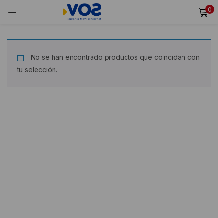
0
INICIAR SESIÓN
REGISTRARSE
Ingresa tu usuario y contraseña para iniciar sesión.
No se han encontrado productos que coincidan con
tu selección.
Alternative:
Recordarme
Iniciar Sesión
¿Olvidaste tu contraseña?