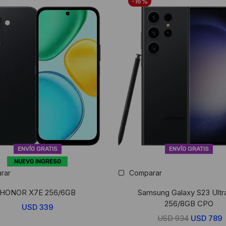
-16%
ENVÍO GRATIS
ENVÍO GRATIS
NUEVO INGRESO
rar
Comparar
HONOR X7E 256/6GB
Samsung Galaxy S23 Ultr
256/8GB CPO
USD
339
USD
934
El
USD
789
E