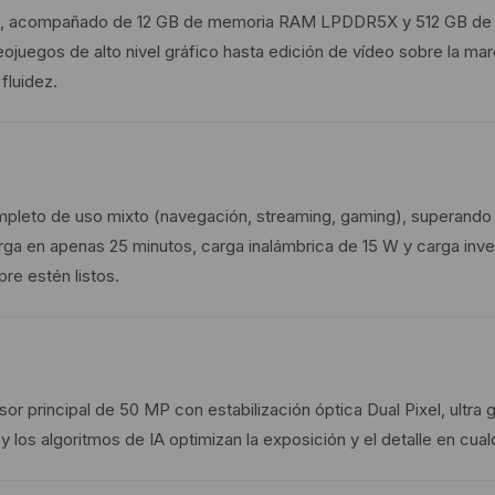
en 3, acompañado de 12 GB de memoria RAM LPDDR5X y 512 GB de 
deojuegos de alto nivel gráfico hasta edición de vídeo sobre la m
fluidez.
mpleto de uso mixto (navegación, streaming, gaming), superando l
ga en apenas 25 minutos, carga inalámbrica de 15 W y carga inve
re estén listos.
nsor principal de 50 MP con estabilización óptica Dual Pixel, ult
y los algoritmos de IA optimizan la exposición y el detalle en cual