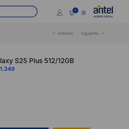
USD
USD
0
1.599.
1.349.
Anterior
Siguiente
axy S25 Plus 512/12GB
El
1.349
io
precio
nal
actual
es:
USD
.
1.349.