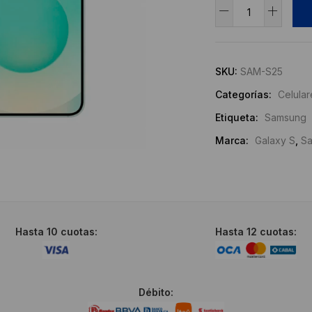
Samsung
Galaxy
Alternative:
S25
Plus
SKU:
SAM-S25
512/12GB
Categorías:
Celular
cantidad
Etiqueta:
Samsung
Marca:
Galaxy S
,
S
Hasta 10 cuotas:
Hasta 12 cuotas:
Débito: