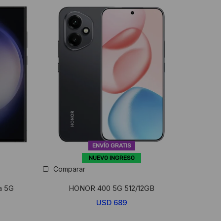
ENVÍO GRATIS
NUEVO INGRESO
Comparar
a 5G
HONOR 400 5G 512/12GB
USD
689
l