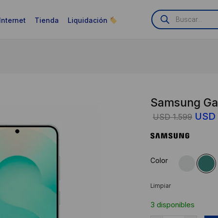
Búsqueda
de
Internet
Tienda
Liquidación
productos
Samsung Gal
El
USD
USD
1.599
prec
origi
era:
Color
USD
1.599
Limpiar
3 disponibles