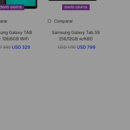
ENVÍO GRATIS
ENVÍO GRATIS
arar
Comparar
ung Galaxy TAB
Samsung Galaxy Tab S9
+ 128/6GB WiFi
256/12GB w/KBD
D
349
El
USD
329
El
USD
1.110
El
USD
799
El
precio
precio
precio
precio
original
actual
original
actual
era:
es:
era:
es:
USD
USD
USD
USD
349.
329.
1.110.
799.