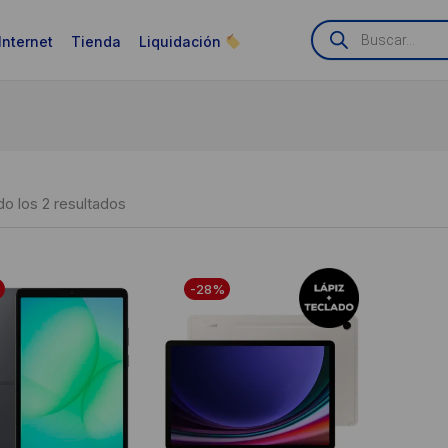
Búsqueda
de
Internet
Tienda
Liquidación
productos
Ordenado
o los 2 resultados
LIQUIDACIÓN
por
puntuación
-28%
media