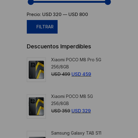
USD 320
USD 800
Precio:
—
FILTRAR
Precio
Precio
Descuentos Imperdibles
mínimo
máximo
Xiaomi POCO M8 Pro 5G
256/8GB
USD
499
El
USD
459
El
precio
precio
original
actual
Xiaomi POCO M8 5G
era:
es:
256/8GB
USD
USD
USD
359
El
USD
329
El
499.
459.
precio
precio
original
actual
Samsung Galaxy TAB S11
era:
es: