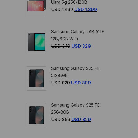
Ultra 5g 256/12GB
USD
USD
USD
1.499
El
USD
1.399
El
359.
329.
precio
precio
original
actual
Samsung Galaxy TAB A11+
era:
es:
128/6GB WiFi
USD
USD
USD
349
El
USD
329
El
1.499.
1.399.
precio
precio
original
actual
Samsung Galaxy S25 FE
era:
es:
512/8GB
USD
USD
USD
929
El
USD
899
El
349.
329.
precio
precio
original
actual
Samsung Galaxy S25 FE
era:
es:
256/8GB
USD
USD
USD
859
El
USD
829
El
929.
899.
precio
precio
original
actual