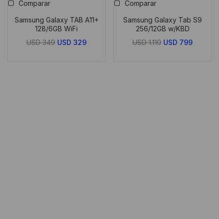
Comparar
Comparar
Samsung Galaxy TAB A11+
Samsung Galaxy Tab S9
128/6GB WiFi
256/12GB w/KBD
El
El
El
El
USD
349
USD
329
USD
1.110
USD
799
precio
precio
precio
precio
original
actual
original
actual
era:
es:
era:
es:
USD
USD
USD
USD
349.
329.
1.110.
799.