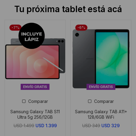
Tu próxima tablet está acá
-7%
-6%
ENVÍO GRATIS
ENVÍO GRATIS
Comparar
Comparar
Samsung Galaxy TAB S11
Samsung Galaxy TAB A11+
Ultra 5g 256/12GB
128/6GB WiFi
El
El
El
El
USD
1.499
USD
1.399
USD
349
USD
329
precio
precio
precio
precio