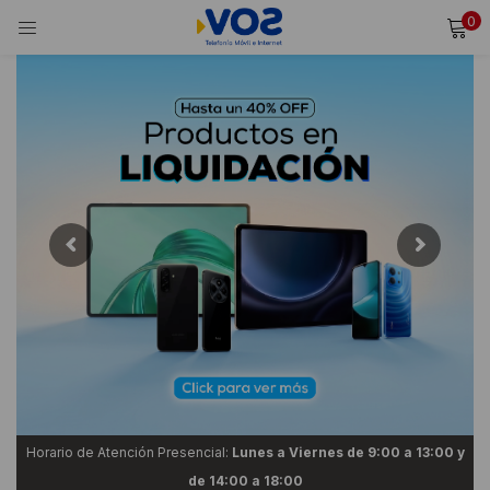
0
INICIAR SESIÓN
REGISTRARSE
Ingresa tu usuario y contraseña para iniciar sesión.
Alternative:
Recordarme
Iniciar Sesión
¿Olvidaste tu contraseña?
Horario de Atención Presencial:
Lunes a Viernes de 9:00 a 13:00 y
de 14:00 a 18:00