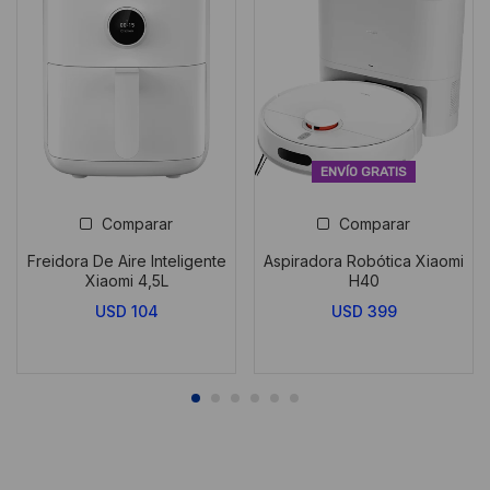
ENVÍO GRATIS
ENVÍO GRATIS
Comparar
Comparar
dora Robótica Xiaomi
Aspiradora Robótica Xiaomi
Barra d
H40
S40C
USD
399
USD
229