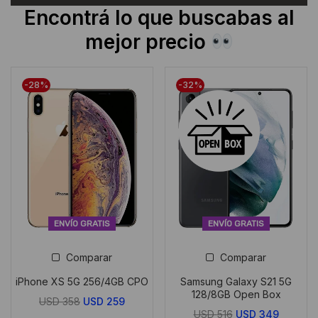
Encontrá lo que buscabas al
mejor precio
LIQUIDACIÓN
LIQUIDACIÓN
LIQUIDACIÓN
-28%
-32%
ENVÍO GRATIS
ENVÍO GRATIS
Comparar
Comparar
iPhone XS 5G 256/4GB CPO
Samsung Galaxy S21 5G
128/8GB Open Box
El
El
USD
358
USD
259
El
El
USD
516
USD
349