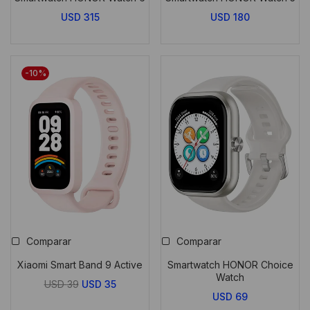
USD
315
USD
180
-10%
Comparar
Comparar
Xiaomi Smart Band 9 Active
Smartwatch HONOR Choice
Watch
El
El
USD
39
USD
35
USD
69
precio
precio