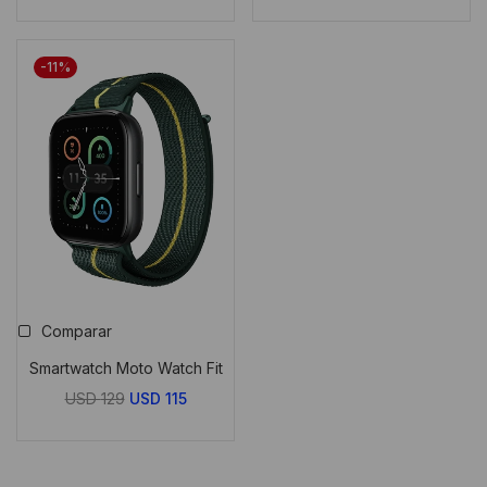
original
actual
era:
es:
-11%
USD
USD
39.
35.
Comparar
Smartwatch Moto Watch Fit
El
El
USD
129
USD
115
precio
precio
original
actual
era:
es: