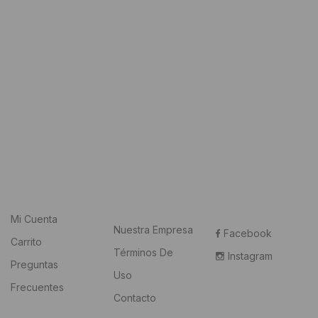
USD
USD
129.
115.
Mi Cuenta
Nuestra Empresa
Facebook
Carrito
Términos De
Instagram
Preguntas
Uso
Frecuentes
Contacto