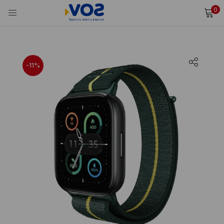
0
INICIAR SESIÓN
REGISTRARSE
Ingresa tu usuario y contraseña para iniciar sesión.
-11%
Alternative:
Recordarme
Iniciar Sesión
¿Olvidaste tu contraseña?