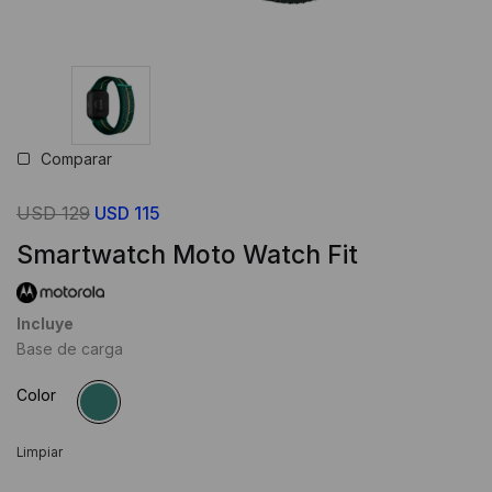
Comparar
El
El
USD
129
USD
115
precio
precio
Smartwatch Moto Watch Fit
original
actual
era:
es:
Incluye
USD
USD
Base de carga
129.
115.
Color
Limpiar