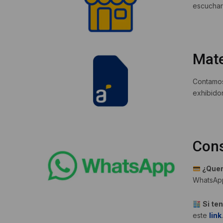
escuchar 
Mate
Contamos
exhibidor
Con
¿Quer
WhatsAp
Si te
este
link
.