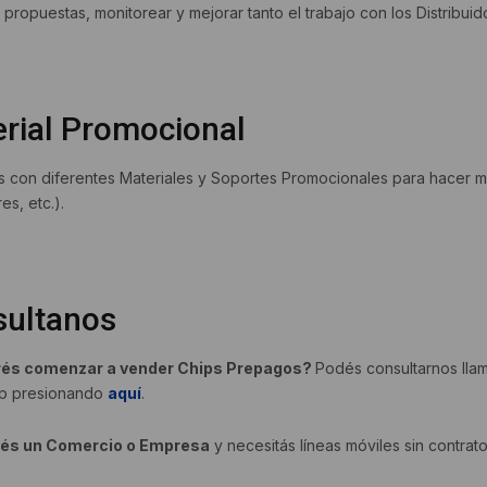
propuestas, monitorear y mejorar tanto el trabajo con los Distribui
rial Promocional
 con diferentes Materiales y Soportes Promocionales para hacer más
es, etc.).
sultanos
és comenzar a vender Chips Prepagos?
Podés consultarnos llam
p presionando
aquí
.
nés un Comercio o Empresa
y necesitás líneas móviles sin contrat