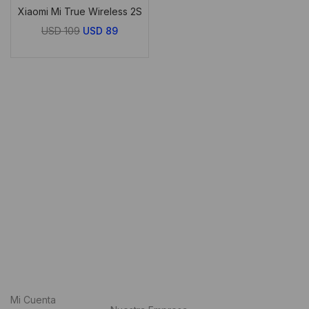
Xiaomi Mi True Wireless 2S
El
El
USD
109
USD
89
precio
precio
original
actual
era:
es:
USD
USD
109.
89.
Mi Cuenta