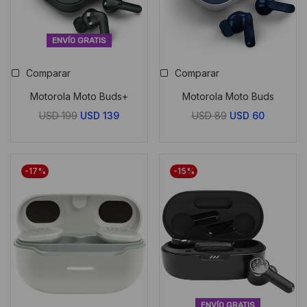
ENVÍO GRATIS
Comparar
Comparar
Motorola Moto Buds+
Motorola Moto Buds
El
El
El
El
USD
199
USD
139
USD
89
USD
60
precio
precio
precio
precio
original
actual
original
actual
era:
es:
era:
es:
-17%
-15%
USD
USD
USD
USD
199.
139.
89.
60.
ENVÍO GRATIS