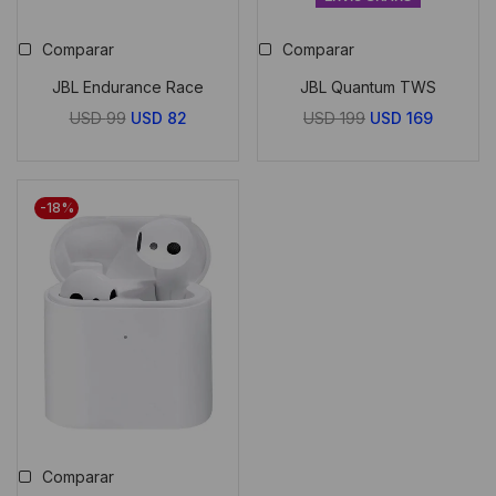
Comparar
Comparar
JBL Endurance Race
JBL Quantum TWS
El
El
El
El
USD
99
USD
82
USD
199
USD
169
precio
precio
precio
precio
original
actual
original
actual
era:
es:
era:
es:
-18%
USD
USD
USD
USD
99.
82.
199.
169.
Comparar