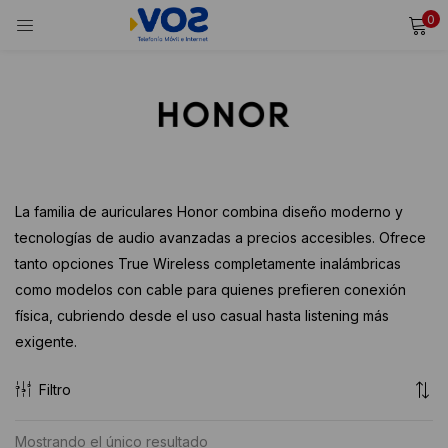
0
INICIAR SESIÓN
REGISTRARSE
Ingresa tu usuario y contraseña para iniciar sesión.
Alternative:
Recordarme
La familia de auriculares Honor combina diseño moderno y
tecnologías de audio avanzadas a precios accesibles. Ofrece
Iniciar Sesión
tanto opciones True Wireless completamente inalámbricas
¿Olvidaste tu contraseña?
como modelos con cable para quienes prefieren conexión
física, cubriendo desde el uso casual hasta listening más
exigente.
Filtro
Mostrando el único resultado