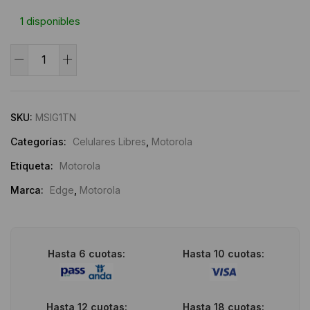
1 disponibles
Motorola
Signature
Alternative:
5G
1TB/16GB
SKU:
MSIG1TN
cantidad
Categorías:
Celulares Libres
,
Motorola
Etiqueta:
Motorola
Marca:
Edge
,
Motorola
Hasta 6 cuotas:
Hasta 10 cuotas:
Hasta 12 cuotas:
Hasta 18 cuotas: