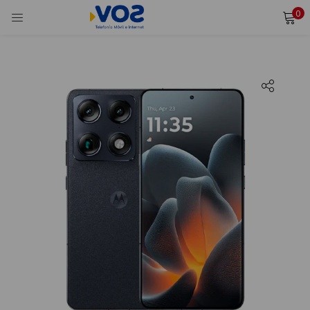
0
INICIAR SESIÓN
REGISTRARSE
Ingresa tu usuario y contraseña para iniciar sesión.
Alternative:
Recordarme
Iniciar Sesión
¿Olvidaste tu contraseña?