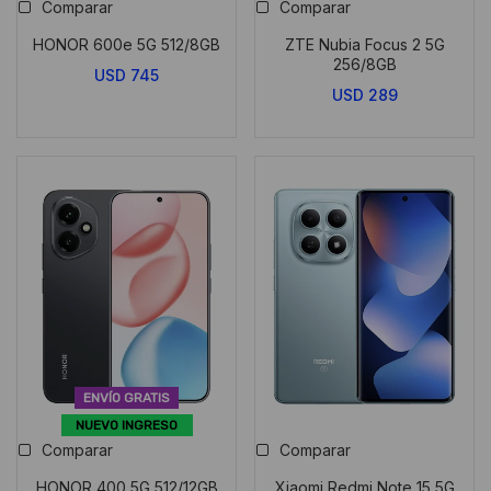
Comparar
Comparar
HONOR 600e 5G 512/8GB
ZTE Nubia Focus 2 5G
256/8GB
USD
745
USD
289
ENVÍO GRATIS
NUEVO INGRESO
Comparar
Comparar
HONOR 400 5G 512/12GB
Xiaomi Redmi Note 15 5G