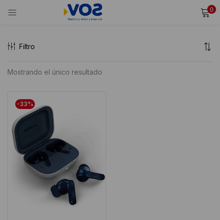
0
INICIAR SESIÓN
REGISTRARSE
Filtro
Ingresa tu usuario y contraseña para iniciar sesión.
Mostrando el único resultado
Alternative:
Recordarme
-33%
Iniciar Sesión
¿Olvidaste tu contraseña?