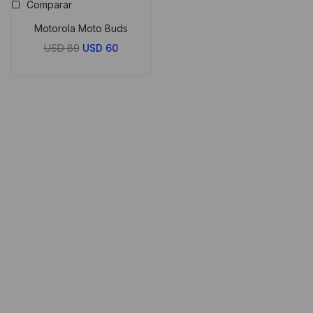
Comparar
Motorola Moto Buds
El
El
USD
89
USD
60
precio
precio
original
actual
era:
es:
USD
USD
89.
60.