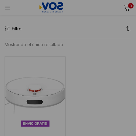
0
INICIAR SESIÓN
REGISTRARSE
Filtro
Ingresa tu usuario y contraseña para iniciar sesión.
Mostrando el único resultado
Alternative:
Recordarme
Iniciar Sesión
¿Olvidaste tu contraseña?
ENVÍO GRATIS