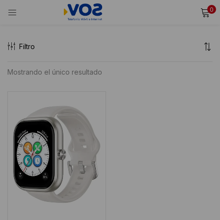
0
INICIAR SESIÓN
REGISTRARSE
Filtro
Ingresa tu usuario y contraseña para iniciar sesión.
Mostrando el único resultado
Alternative:
Recordarme
Iniciar Sesión
¿Olvidaste tu contraseña?