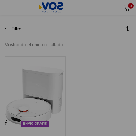
0
INICIAR SESIÓN
REGISTRARSE
Filtro
Ingresa tu usuario y contraseña para iniciar sesión.
Mostrando el único resultado
Alternative:
Recordarme
Iniciar Sesión
¿Olvidaste tu contraseña?
ENVÍO GRATIS