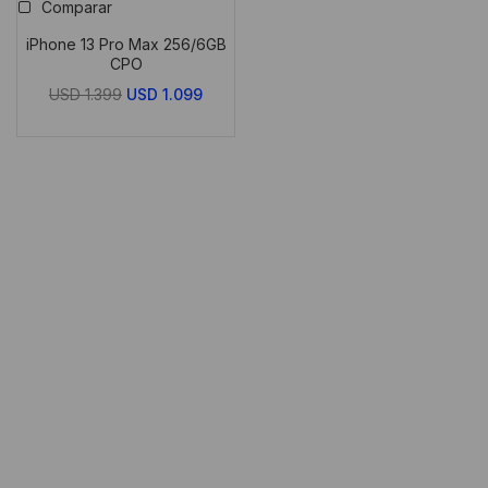
Comparar
iPhone 13 Pro Max 256/6GB
CPO
El
El
USD
1.399
USD
1.099
precio
precio
original
actual
era:
es:
USD
USD
1.399.
1.099.