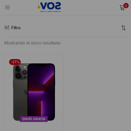
0
INICIAR SESIÓN
REGISTRARSE
Filtro
Ingresa tu usuario y contraseña para iniciar sesión.
Mostrando el único resultado
Alternative:
Recordarme
-21%
Iniciar Sesión
¿Olvidaste tu contraseña?
ENVÍO GRATIS