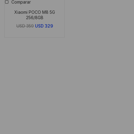
Comparar
Xiaomi POCO M8 5G
256/8GB
El
El
USD
359
USD
329
precio
precio
original
actual
era:
es:
USD
USD
359.
329.