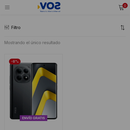
0
INICIAR SESIÓN
REGISTRARSE
Filtro
Ingresa tu usuario y contraseña para iniciar sesión.
Mostrando el único resultado
Alternative:
Recordarme
-8%
Iniciar Sesión
¿Olvidaste tu contraseña?
ENVÍO GRATIS