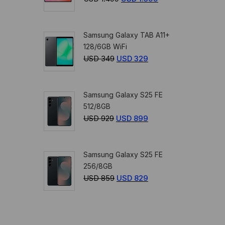
359.
329.
precio
precio
original
actual
Samsung Galaxy TAB A11+
era:
es:
128/6GB WiFi
USD
USD
USD
349
El
USD
329
El
1.499.
1.399.
precio
precio
original
actual
Samsung Galaxy S25 FE
era:
es:
512/8GB
USD
USD
USD
929
El
USD
899
El
349.
329.
precio
precio
original
actual
Samsung Galaxy S25 FE
era:
es:
256/8GB
USD
USD
USD
859
El
USD
829
El
929.
899.
precio
precio
original
actual
era:
es: