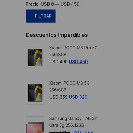
USD 0
USD 450
Precio:
—
FILTRAR
Precio
Precio
Descuentos Imperdibles
mínimo
máximo
Xiaomi POCO M8 Pro 5G
256/8GB
USD
499
El
USD
459
El
precio
precio
original
actual
Xiaomi POCO M8 5G
era:
es:
256/8GB
USD
USD
USD
359
El
USD
329
El
499.
459.
precio
precio
original
actual
Samsung Galaxy TAB S11
era:
es:
Ultra 5g 256/12GB
USD
USD
USD
1.499
El
USD
1.399
El