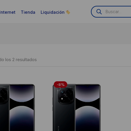
Búsqueda
de
Internet
Tienda
Liquidación
productos
Ordenado
o los 2 resultados
por
puntuación
-8%
media