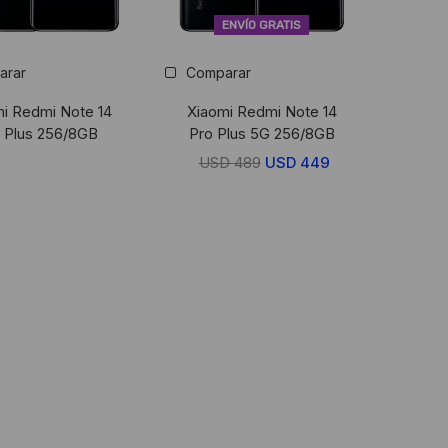
ENVÍO GRATIS
arar
Comparar
i Redmi Note 14
Xiaomi Redmi Note 14
 Plus 256/8GB
Pro Plus 5G 256/8GB
USD
489
El
USD
449
El
precio
precio
original
actual
era:
es:
USD
USD
489.
449.