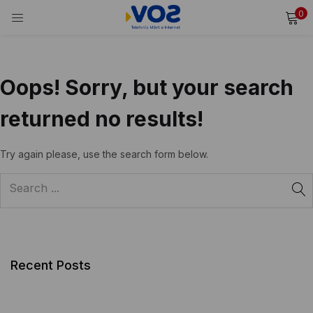
0
INICIAR SESIÓN
REGISTRARSE
Ingresa tu usuario y contraseña para iniciar sesión.
Oops!
Sorry, but your search
returned no results!
Alternative:
Recordarme
Try again please, use the search form below.
Iniciar Sesión
¿Olvidaste tu contraseña?
Recent Posts