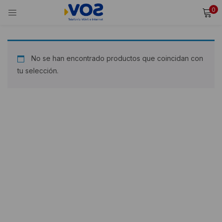
0
INICIAR SESIÓN
REGISTRARSE
Ingresa tu usuario y contraseña para iniciar sesión.
No se han encontrado productos que coincidan con
tu selección.
Alternative:
Recordarme
Iniciar Sesión
¿Olvidaste tu contraseña?