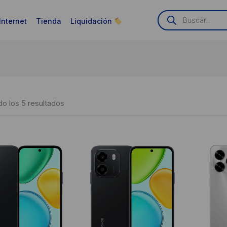
Búsqueda
de
Internet
Tienda
Liquidación
productos
Ordenado
o los 5 resultados
por
puntuación
media