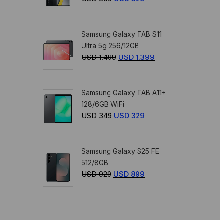
499.
459.
precio
precio
original
actual
Samsung Galaxy TAB S11
era:
es:
Ultra 5g 256/12GB
USD
USD
USD
1.499
El
USD
1.399
El
359.
329.
precio
precio
original
actual
Samsung Galaxy TAB A11+
era:
es:
128/6GB WiFi
USD
USD
USD
349
El
USD
329
El
1.499.
1.399.
precio
precio
original
actual
Samsung Galaxy S25 FE
era:
es:
512/8GB
USD
USD
USD
929
El
USD
899
El
349.
329.
precio
precio
original
actual
era:
es: