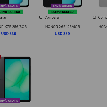
ENVÍO GRATIS
ENVÍO GRATIS
UEVO INGRESO
NUEVO INGRESO
arar
Comparar
Comp
R X7E 256/6GB
HONOR X6E 128/4GB
HONO
USD
339
USD
339
ENVÍO GRATIS