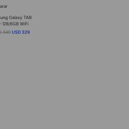
arar
ung Galaxy TAB
+ 128/6GB WiFi
D
349
El
USD
329
El
precio
precio
original
actual
era:
es:
USD
USD
349.
329.