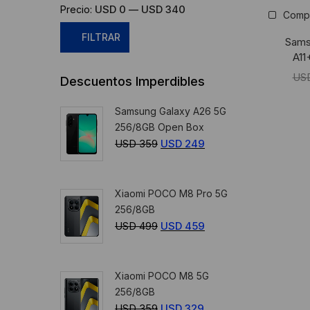
USD 0
USD 340
Precio:
—
Comp
FILTRAR
Sams
A11
Precio
Precio
US
Descuentos Imperdibles
mínimo
máximo
Samsung Galaxy A26 5G
256/8GB Open Box
USD
359
El
USD
249
El
precio
precio
original
actual
Xiaomi POCO M8 Pro 5G
era:
es:
256/8GB
USD
USD
USD
499
El
USD
459
El
359.
249.
precio
precio
original
actual
Xiaomi POCO M8 5G
era:
es:
256/8GB
USD
USD
USD
359
El
USD
329
El