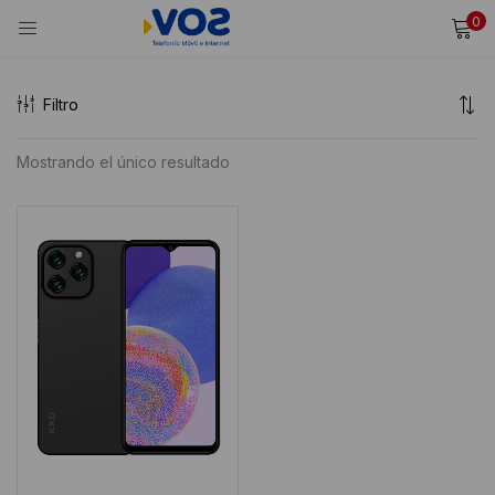
0
INICIAR SESIÓN
REGISTRARSE
Filtro
Ingresa tu usuario y contraseña para iniciar sesión.
Mostrando el único resultado
Alternative:
Recordarme
Iniciar Sesión
¿Olvidaste tu contraseña?