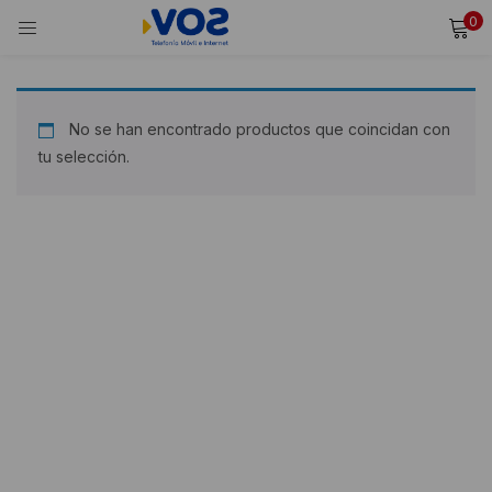
0
INICIAR SESIÓN
REGISTRARSE
Ingresa tu usuario y contraseña para iniciar sesión.
No se han encontrado productos que coincidan con
tu selección.
Alternative:
Recordarme
Iniciar Sesión
¿Olvidaste tu contraseña?