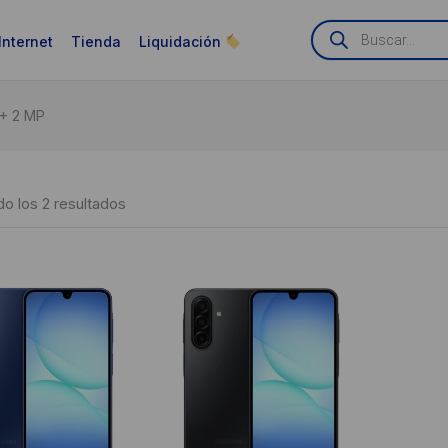
Búsqueda
de
Internet
Tienda
Liquidación
productos
 + 2 MP
Ordenado
o los 2 resultados
por
puntuación
media