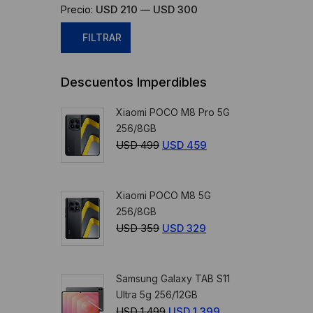
USD 210
USD 300
Precio:
—
FILTRAR
Precio
Precio
Descuentos Imperdibles
mínimo
máximo
Xiaomi POCO M8 Pro 5G
256/8GB
USD
499
El
USD
459
El
precio
precio
original
actual
Xiaomi POCO M8 5G
era:
es:
256/8GB
USD
USD
USD
359
El
USD
329
El
499.
459.
precio
precio
original
actual
Samsung Galaxy TAB S11
era:
es:
Ultra 5g 256/12GB
USD
USD
USD
1.499
El
USD
1.399
El