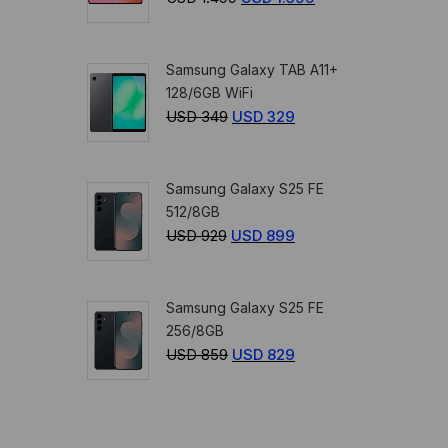
359.
329.
precio
precio
original
actual
Samsung Galaxy TAB A11+
era:
es:
128/6GB WiFi
USD
USD
USD
349
El
USD
329
El
1.499.
1.399.
precio
precio
original
actual
Samsung Galaxy S25 FE
era:
es:
512/8GB
USD
USD
USD
929
El
USD
899
El
349.
329.
precio
precio
original
actual
Samsung Galaxy S25 FE
era:
es:
256/8GB
USD
USD
USD
859
El
USD
829
El
929.
899.
precio
precio
original
actual
era:
es: