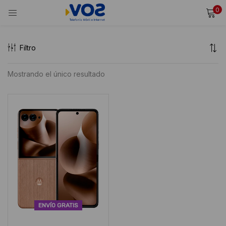
0
INICIAR SESIÓN
REGISTRARSE
Filtro
Ingresa tu usuario y contraseña para iniciar sesión.
Mostrando el único resultado
Alternative:
Recordarme
Iniciar Sesión
¿Olvidaste tu contraseña?
ENVÍO GRATIS