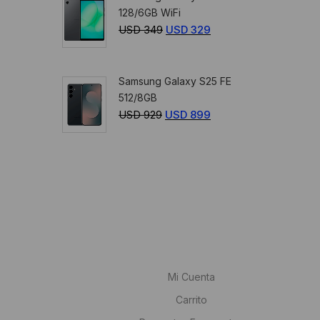
128/6GB WiFi
USD
USD
USD
349
El
USD
329
El
1.499.
1.399.
precio
precio
original
actual
Samsung Galaxy S25 FE
era:
es:
512/8GB
USD
USD
USD
929
El
USD
899
El
349.
329.
precio
precio
original
actual
era:
es:
USD
USD
929.
899.
Mi Cuenta
Carrito