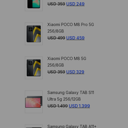
USD
359
El
USD
249
El
precio
precio
original
actual
Xiaomi POCO M8 Pro 5G
era:
es:
256/8GB
USD
USD
USD
499
El
USD
459
El
359.
249.
precio
precio
original
actual
Xiaomi POCO M8 5G
era:
es:
256/8GB
USD
USD
USD
359
El
USD
329
El
499.
459.
precio
precio
original
actual
Samsung Galaxy TAB S11
era:
es:
Ultra 5g 256/12GB
USD
USD
USD
1.499
El
USD
1.399
El
359.
329.
precio
precio
original
actual
Samsung Galaxy TAB A11+
era:
es: