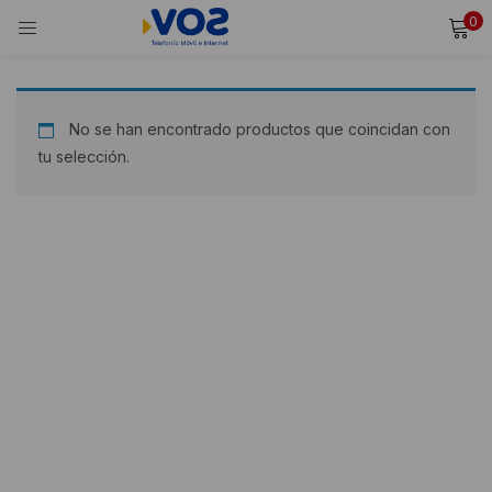
0
INICIAR SESIÓN
REGISTRARSE
Ingresa tu usuario y contraseña para iniciar sesión.
No se han encontrado productos que coincidan con
tu selección.
Alternative:
Recordarme
Iniciar Sesión
¿Olvidaste tu contraseña?