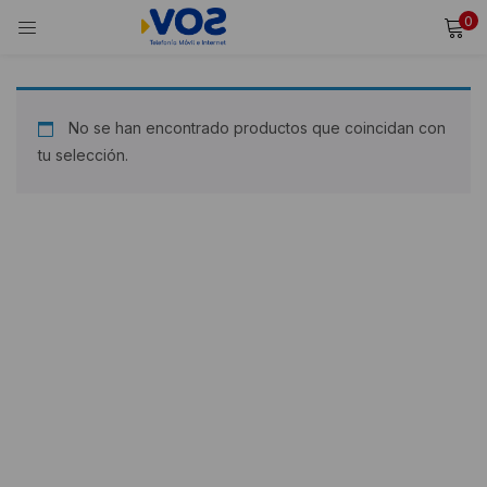
0
INICIAR SESIÓN
REGISTRARSE
Ingresa tu usuario y contraseña para iniciar sesión.
No se han encontrado productos que coincidan con
tu selección.
Alternative:
Recordarme
Iniciar Sesión
¿Olvidaste tu contraseña?