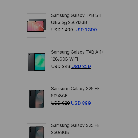
precio
precio
original
actual
Samsung Galaxy TAB S11
era:
es:
Ultra 5g 256/12GB
USD
USD
USD
1.499
El
USD
1.399
El
359.
329.
precio
precio
original
actual
Samsung Galaxy TAB A11+
era:
es:
128/6GB WiFi
USD
USD
USD
349
El
USD
329
El
1.499.
1.399.
precio
precio
original
actual
Samsung Galaxy S25 FE
era:
es:
512/8GB
USD
USD
USD
929
El
USD
899
El
349.
329.
precio
precio
original
actual
Samsung Galaxy S25 FE
era:
es:
256/8GB
USD
USD