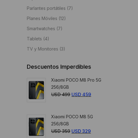
Parlantes portátiles
(7)
Planes Móviles
(12)
Smartwatches
(7)
Tablets
(4)
TV y Monitores
(3)
Descuentos Imperdibles
Xiaomi POCO M8 Pro 5G
256/8GB
USD
499
El
USD
459
El
precio
precio
original
actual
Xiaomi POCO M8 5G
era:
es:
256/8GB
USD
USD
USD
359
El
USD
329
El
499.
459.