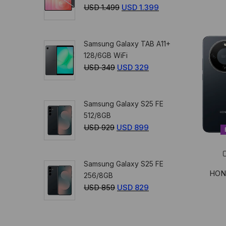
USD
1.499
El
USD
1.399
El
359.
329.
precio
precio
original
actual
Samsung Galaxy TAB A11+
era:
es:
128/6GB WiFi
USD
USD
USD
349
El
USD
329
El
1.499.
1.399.
precio
precio
original
actual
Samsung Galaxy S25 FE
era:
es:
512/8GB
USD
USD
USD
929
El
USD
899
El
349.
329.
precio
precio
original
actual
Samsung Galaxy S25 FE
era:
es:
HONO
256/8GB
USD
USD
USD
859
El
USD
829
El
929.
899.
precio
precio
original
actual