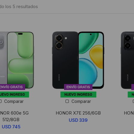
Ordenado
o los 5 resultados
por
puntuación
media
ENVÍO GRATIS
ENVÍO GRATIS
UEVO INGRESO
NUEVO INGRESO
N
Comparar
Comparar
NOR 600e 5G
HONOR X7E 256/6GB
HONO
512/8GB
USD
339
USD
745