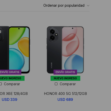
Ordenar por popularidad
ENVÍO GRATIS
ENVÍO GRATIS
UEVO INGRESO
NUEVO INGRESO
Comparar
Comparar
R X6E 128/4GB
HONOR 400 5G 512/12GB
USD
339
USD
689