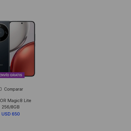
ENVÍO GRATIS
Comparar
R Magic8 Lite
256/8GB
USD
650