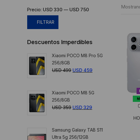
Mostrand
USD 330
USD 750
Precio:
—
FILTRAR
Precio
Precio
Descuentos Imperdibles
mínimo
máximo
Xiaomi POCO M8 Pro 5G
256/8GB
USD
499
El
USD
459
El
precio
precio
original
actual
Xiaomi POCO M8 5G
era:
es:
N
256/8GB
USD
USD
USD
359
El
USD
329
El
499.
459.
precio
precio
HO
original
actual
Samsung Galaxy TAB S11
era:
es:
Ultra 5g 256/12GB
USD
USD