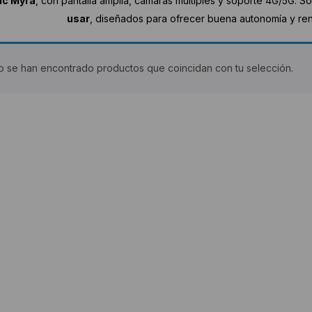
ic Myra
, con pantalla amplia, cámaras múltiples y soporte 4G/5G. S
usar
, diseñados para ofrecer buena autonomía y rend
 se han encontrado productos que coincidan con tu selección.