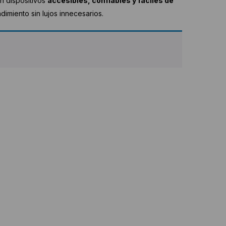
on dispositivos
accesibles, confiables y fáciles de
imiento sin lujos innecesarios.