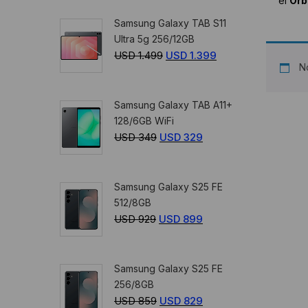
el
Orb
original
actual
Samsung Galaxy TAB S11
era:
es:
Ultra 5g 256/12GB
USD
USD
USD
1.499
El
USD
1.399
El
359.
329.
No
precio
precio
original
actual
Samsung Galaxy TAB A11+
era:
es:
128/6GB WiFi
USD
USD
USD
349
El
USD
329
El
1.499.
1.399.
precio
precio
original
actual
Samsung Galaxy S25 FE
era:
es:
512/8GB
USD
USD
USD
929
El
USD
899
El
349.
329.
precio
precio
original
actual
Samsung Galaxy S25 FE
era:
es:
256/8GB
USD
USD
USD
859
El
USD
829
El
929.
899.