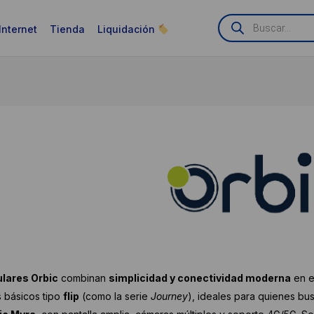
Búsqueda
de
Internet
Tienda
Liquidación
productos
ulares Orbic
combinan
simplicidad y conectividad moderna
en eq
 básicos tipo
flip
(como la serie
Journey
), ideales para quienes b