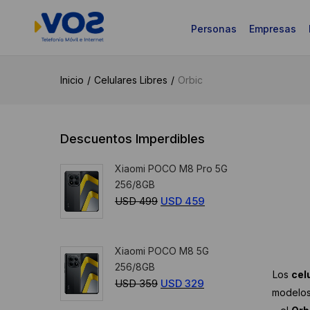
Personas
Empresas
Inicio
Celulares Libres
Orbic
Descuentos Imperdibles
Xiaomi POCO M8 Pro 5G
256/8GB
USD
499
El
USD
459
El
precio
precio
original
actual
Xiaomi POCO M8 5G
era:
es:
256/8GB
USD
USD
Los
cel
USD
359
El
USD
329
El
499.
459.
modelos
precio
precio