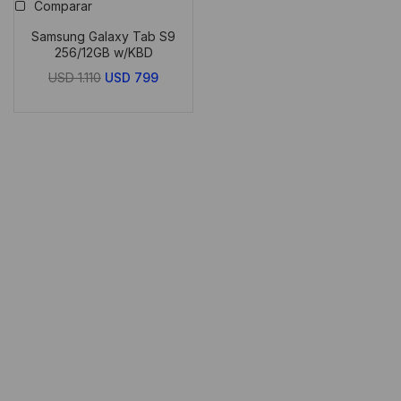
Comparar
Samsung Galaxy Tab S9
256/12GB w/KBD
El
El
USD
1.110
USD
799
precio
precio
original
actual
era:
es:
USD
USD
1.110.
799.