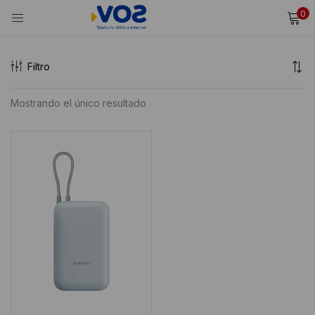
0
INICIAR SESIÓN
REGISTRARSE
Filtro
Ingresa tu usuario y contraseña para iniciar sesión.
Mostrando el único resultado
Alternative:
Recordarme
Iniciar Sesión
¿Olvidaste tu contraseña?