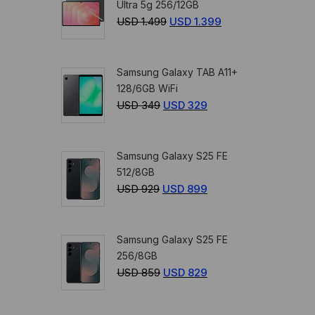
Ultra 5g 256/12GB
USD
USD
USD
1.499
El
USD
1.399
El
359.
329.
precio
precio
original
actual
Samsung Galaxy TAB A11+
era:
es:
128/6GB WiFi
USD
USD
USD
349
El
USD
329
El
1.499.
1.399.
precio
precio
original
actual
Samsung Galaxy S25 FE
era:
es:
512/8GB
USD
USD
USD
929
El
USD
899
El
349.
329.
precio
precio
original
actual
Samsung Galaxy S25 FE
era:
es:
256/8GB
USD
USD
USD
859
El
USD
829
El
929.
899.
precio
precio
original
actual