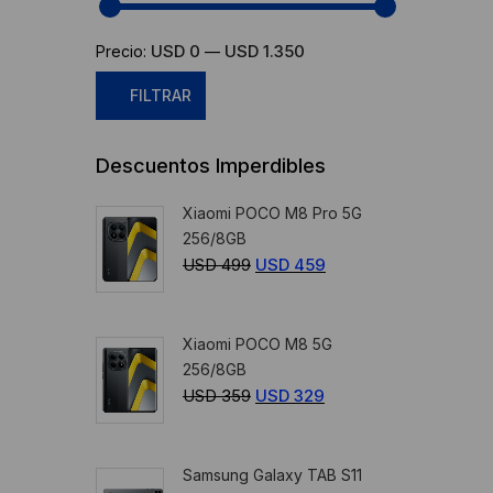
USD 0
USD 1.350
Precio:
—
FILTRAR
Precio
Precio
Descuentos Imperdibles
mínimo
máximo
Xiaomi POCO M8 Pro 5G
256/8GB
USD
499
El
USD
459
El
precio
precio
original
actual
Xiaomi POCO M8 5G
era:
es:
256/8GB
USD
USD
USD
359
El
USD
329
El
499.
459.
precio
precio
original
actual
Samsung Galaxy TAB S11
era:
es: