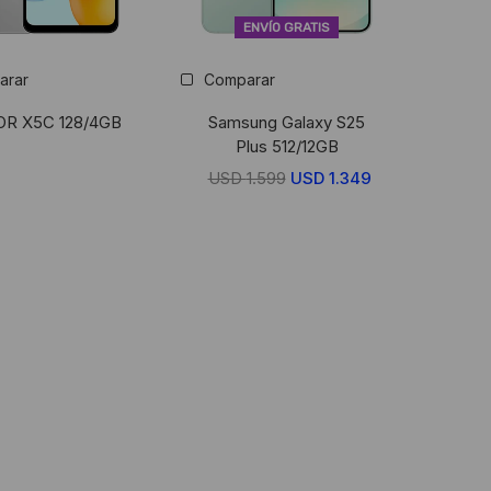
ENVÍO GRATIS
arar
Comparar
R X5C 128/4GB
Samsung Galaxy S25
Plus 512/12GB
USD
1.599
El
USD
1.349
El
precio
precio
original
actual
era:
es:
USD
USD
1.599.
1.349.