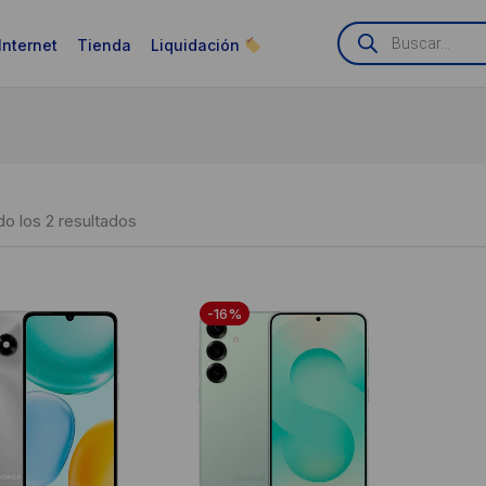
Búsqueda
de
Internet
Tienda
Liquidación
productos
Ordenado
o los 2 resultados
por
puntuación
-16%
media