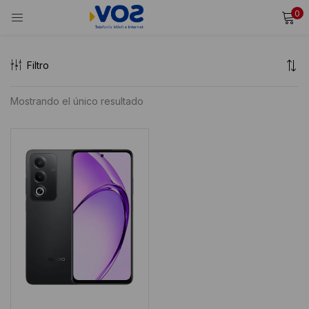
0
INICIAR SESIÓN
REGISTRARSE
Filtro
Ingresa tu usuario y contraseña para iniciar sesión.
Mostrando el único resultado
Alternative:
Recordarme
Iniciar Sesión
¿Olvidaste tu contraseña?