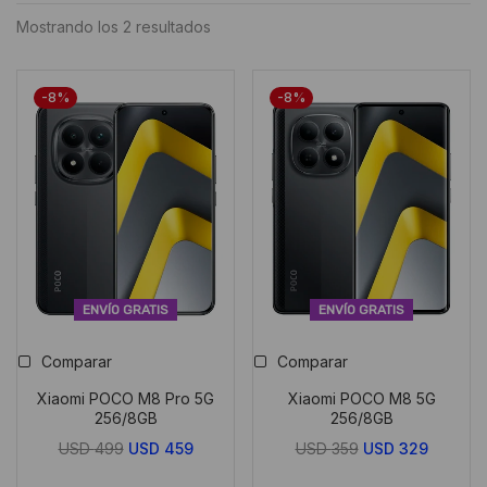
Ordenado
Mostrando los 2 resultados
por
puntuación
-8%
-8%
media
ENVÍO GRATIS
ENVÍO GRATIS
Comparar
Comparar
Xiaomi POCO M8 Pro 5G
Xiaomi POCO M8 5G
256/8GB
256/8GB
El
El
El
El
USD
499
USD
459
USD
359
USD
329
precio
precio
precio
precio