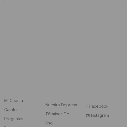
original
actual
original
actual
era:
es:
era:
es:
USD
USD
USD
USD
499.
459.
359.
329.
Mi Cuenta
Nuestra Empresa
Facebook
Carrito
Términos De
Instagram
Preguntas
Uso