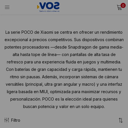
0
INICIAR SESIÓN
REGISTRARSE
Ingresa tu usuario y contraseña para iniciar sesión.
La serie POCO de Xiaomi se centra en ofrecer un rendimiento
excepcional a precios competitivos. Sus dispositivos combinan
potentes procesadores —desde Snapdragon de gama media-
alta hasta tope de línea— con pantallas de alta tasa de
Alternative:
Recordarme
refresco para una experiencia fluida en juegos y multimedia.
Iniciar Sesión
Con baterías de gran capacidad y carga rápida, mantienen tu
ritmo sin pausas. Además, incorporan sistemas de cámara
¿Olvidaste tu contraseña?
versátiles (principal, ultra gran angular y macro) y una interfaz
ligera basada en MIUI, optimizada para maximizar recursos y
personalización. POCO es la elección ideal para quienes
buscan potencia y valor en un solo equipo.
Filtro