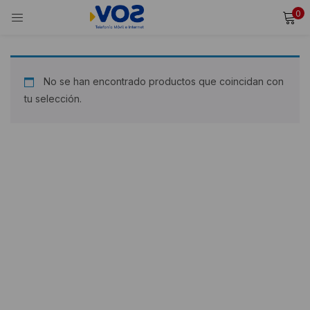
0
INICIAR SESIÓN
REGISTRARSE
Ingresa tu usuario y contraseña para iniciar sesión.
No se han encontrado productos que coincidan con
tu selección.
Alternative:
Recordarme
Iniciar Sesión
¿Olvidaste tu contraseña?