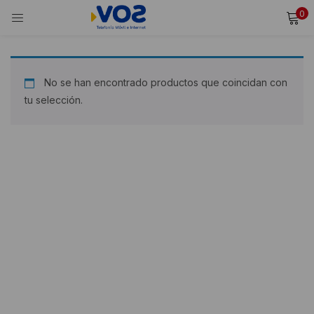
0
INICIAR SESIÓN
REGISTRARSE
Ingresa tu usuario y contraseña para iniciar sesión.
No se han encontrado productos que coincidan con
tu selección.
Alternative:
Recordarme
Iniciar Sesión
¿Olvidaste tu contraseña?