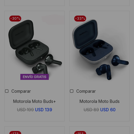
-30%
-33%
ENVÍO GRATIS
Comparar
Comparar
Motorola Moto Buds+
Motorola Moto Buds
El
El
El
El
USD
199
USD
139
USD
89
USD
60
precio
precio
precio
precio
original
actual
original
actual
era:
es:
era:
es:
-17%
-15%