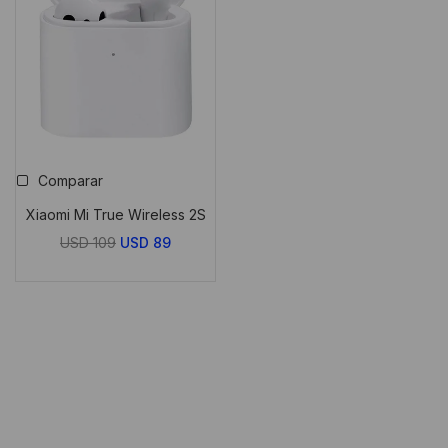
Comparar
Xiaomi Mi True Wireless 2S
El
El
USD
109
USD
89
precio
precio
original
actual
era:
es:
USD
USD
109.
89.