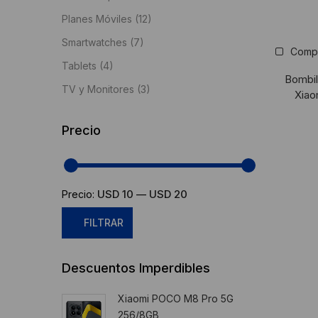
Planes Móviles
(12)
Smartwatches
(7)
Comp
Tablets
(4)
Bombil
TV y Monitores
(3)
Xiao
Precio
USD 10
USD 20
Precio:
—
FILTRAR
Precio
Precio
Descuentos Imperdibles
mínimo
máximo
Xiaomi POCO M8 Pro 5G
256/8GB