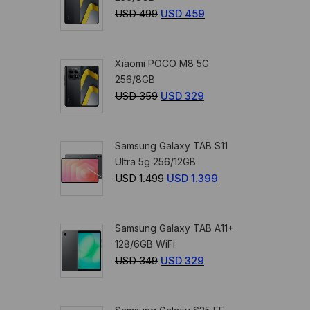
USD
499
El
USD
459
El
precio
precio
original
actual
Xiaomi POCO M8 5G
era:
es:
256/8GB
USD
USD
USD
359
El
USD
329
El
499.
459.
precio
precio
original
actual
Samsung Galaxy TAB S11
era:
es:
Ultra 5g 256/12GB
USD
USD
USD
1.499
El
USD
1.399
El
359.
329.
precio
precio
original
actual
Samsung Galaxy TAB A11+
era:
es:
128/6GB WiFi
USD
USD
USD
349
El
USD
329
El
1.499.
1.399.
precio
precio
original
actual