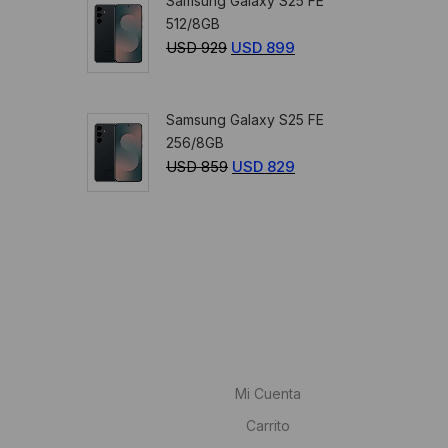
Samsung Galaxy S25 FE
era:
es:
512/8GB
USD
USD
USD
929
El
USD
899
El
349.
329.
precio
precio
original
actual
Samsung Galaxy S25 FE
era:
es:
256/8GB
USD
USD
USD
859
El
USD
829
El
929.
899.
precio
precio
original
actual
era:
es:
USD
USD
859.
829.
Mi Cuenta
Carrito