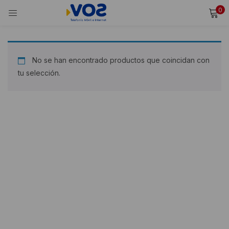
0
INICIAR SESIÓN
REGISTRARSE
Ingresa tu usuario y contraseña para iniciar sesión.
No se han encontrado productos que coincidan con
tu selección.
Alternative:
Recordarme
Iniciar Sesión
¿Olvidaste tu contraseña?