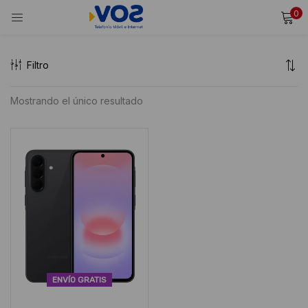
0
INICIAR SESIÓN
REGISTRARSE
Filtro
Ingresa tu usuario y contraseña para iniciar sesión.
Mostrando el único resultado
Alternative:
Recordarme
Iniciar Sesión
¿Olvidaste tu contraseña?
ENVÍO GRATIS