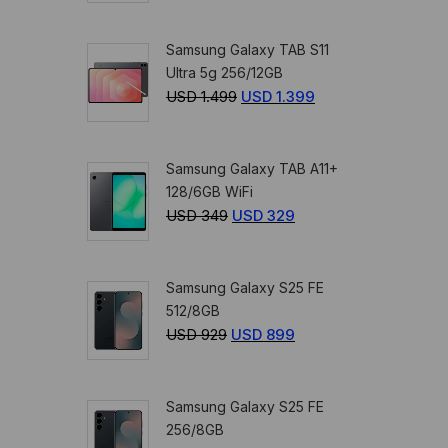
precio
precio
original
actual
Samsung Galaxy TAB S11
era:
es:
Ultra 5g 256/12GB
USD
USD
USD
1.499
El
USD
1.399
El
359.
329.
precio
precio
original
actual
Samsung Galaxy TAB A11+
era:
es:
128/6GB WiFi
USD
USD
USD
349
El
USD
329
El
1.499.
1.399.
precio
precio
original
actual
Samsung Galaxy S25 FE
era:
es:
512/8GB
USD
USD
USD
929
El
USD
899
El
349.
329.
precio
precio
original
actual
Samsung Galaxy S25 FE
era:
es:
256/8GB
USD
USD