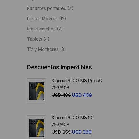
Parlantes portátiles
(7)
Planes Móviles
(12)
Smartwatches
(7)
Tablets
(4)
TV y Monitores
(3)
Descuentos Imperdibles
Xiaomi POCO M8 Pro 5G
256/8GB
USD
499
El
USD
459
El
precio
precio
original
actual
Xiaomi POCO M8 5G
era:
es:
256/8GB
USD
USD
USD
359
El
USD
329
El
499.
459.