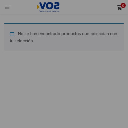
0
INICIAR SESIÓN
REGISTRARSE
Ingresa tu usuario y contraseña para iniciar sesión.
No se han encontrado productos que coincidan con
tu selección.
Alternative:
Recordarme
Iniciar Sesión
¿Olvidaste tu contraseña?