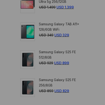
Ultra 5g 256/12GB
USD
USD
USD
1.499
El
USD
1.399
El
359.
329.
precio
precio
original
actual
Samsung Galaxy TAB A11+
era:
es:
128/6GB WiFi
USD
USD
USD
349
El
USD
329
El
1.499.
1.399.
precio
precio
original
actual
Samsung Galaxy S25 FE
era:
es:
512/8GB
USD
USD
USD
929
El
USD
899
El
349.
329.
precio
precio
original
actual
Samsung Galaxy S25 FE
era:
es:
256/8GB
USD
USD
USD
859
El
USD
829
El
929.
899.
precio
precio
original
actual