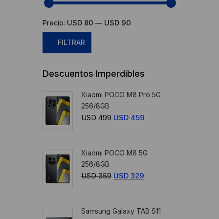
USD 80
USD 90
Precio:
—
FILTRAR
Precio
Precio
Descuentos Imperdibles
mínimo
máximo
Xiaomi POCO M8 Pro 5G
256/8GB
USD
499
El
USD
459
El
precio
precio
original
actual
Xiaomi POCO M8 5G
era:
es:
256/8GB
USD
USD
USD
359
El
USD
329
El
499.
459.
precio
precio
original
actual
Samsung Galaxy TAB S11
era:
es: