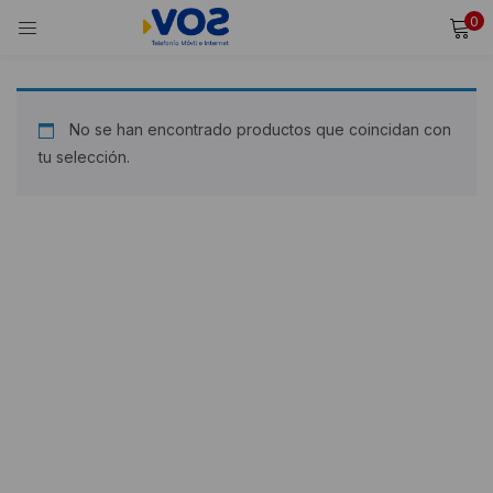
0
INICIAR SESIÓN
REGISTRARSE
Ingresa tu usuario y contraseña para iniciar sesión.
No se han encontrado productos que coincidan con
tu selección.
Alternative:
Recordarme
Iniciar Sesión
¿Olvidaste tu contraseña?