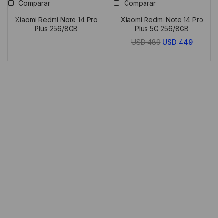
Comparar
Comparar
Xiaomi Redmi Note 14 Pro
Xiaomi Redmi Note 14 Pro
Plus 256/8GB
Plus 5G 256/8GB
El
El
USD
489
USD
449
precio
precio
original
actual
era:
es:
USD
USD
489.
449.